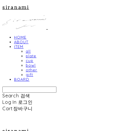
siranami
HOME
ABOUT
ITEM
all
plate
cup
bowl
other
gift
BOARD
Search
검색
Log In
로그인
Cart
장바구니
siranami