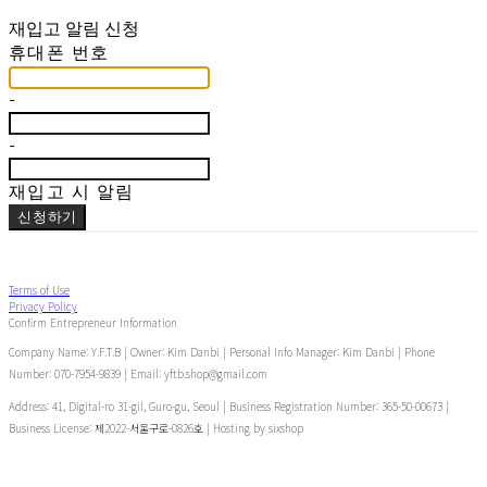
재입고 알림 신청
휴대폰 번호
-
-
재입고 시 알림
신청하기
Terms of Use
Privacy Policy
Confirm Entrepreneur Information
Company Name: Y.F.T.B | Owner: Kim Danbi | Personal Info Manager: Kim Danbi | Phone
Number: 070-7954-9839 | Email: yftb.shop@gmail.com
Address: 41, Digital-ro 31-gil, Guro-gu, Seoul | Business Registration Number:
365-50-00673
|
Business License:
제2022-서울구로-0826호
| Hosting by sixshop