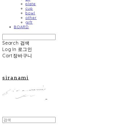
plate
cup
bowl
other
gift
BOARD
Search
검색
Log In
로그인
Cart
장바구니
siranami