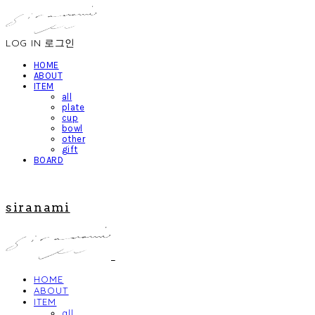
LOG IN
로그인
HOME
ABOUT
ITEM
all
plate
cup
bowl
other
gift
BOARD
siranami
HOME
ABOUT
ITEM
all