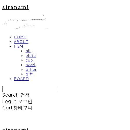
siranami
HOME
ABOUT
ITEM
all
plate
cup
bowl
other
gift
BOARD
Search
검색
Log In
로그인
Cart
장바구니
siranami