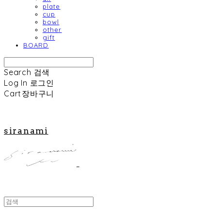
plate
cup
bowl
other
gift
BOARD
Search
검색
Log In
로그인
Cart
장바구니
siranami