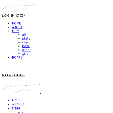
LOG IN
로그인
HOME
ABOUT
ITEM
all
plate
cup
bowl
other
gift
BOARD
siranami
HOME
ABOUT
ITEM
all