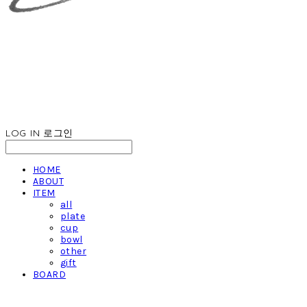
LOG IN
로그인
HOME
ABOUT
ITEM
all
plate
cup
bowl
other
gift
BOARD