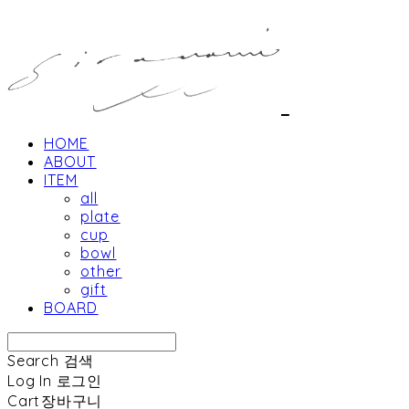
HOME
ABOUT
ITEM
all
plate
cup
bowl
other
gift
BOARD
Search
검색
Log In
로그인
Cart
장바구니