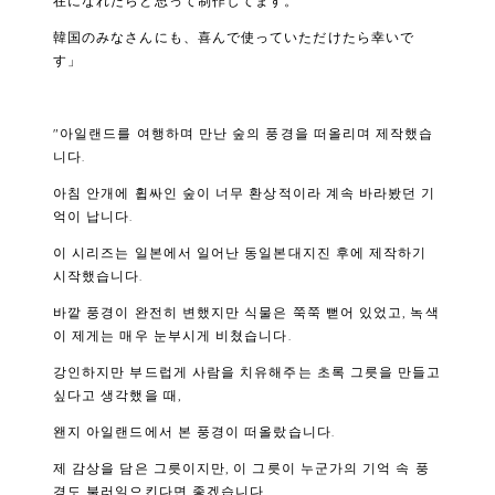
在になれたらと思って制作してます。
韓国のみなさんにも、喜んで使っていただけたら幸いで
す」
"아일랜드를 여행하며 만난 숲의 풍경을 떠올리며 제작했습
니다.
아침 안개에 휩싸인 숲이 너무 환상적이라 계속 바라봤던 기
억이 납니다.
이 시리즈는 일본에서 일어난 동일본대지진 후에 제작하기
시작했습니다.
바깥 풍경이 완전히 변했지만 식물은 쭉쭉 뻗어 있었고, 녹색
이 제게는 매우 눈부시게 비쳤습니다.
강인하지만 부드럽게 사람을 치유해주는 초록 그릇을 만들고
싶다고 생각했을 때,
왠지 아일랜드에서 본 풍경이 떠올랐습니다.
제 감상을 담은 그릇이지만, 이 그릇이 누군가의 기억 속 풍
경도 불러일으킨다면 좋겠습니다.