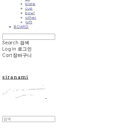
plate
cup
bowl
other
gift
BOARD
Search
검색
Log In
로그인
Cart
장바구니
siranami