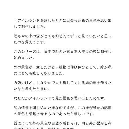
「アイルランドを旅したときに出会った森の景色を思い出
して制作しました。
朝もやの中の森がとても幻想的でずっと見ていたいと思っ
たのを覚えてます。
このシリーズは、日本で起きた東日本大震災の後に制作し
始めました。
外の景色が一変したけど、植物は伸び伸びとして、緑が私
にはとても眩しく映りました。
力強いけど、しなやかで人を癒してくれる緑の器を作りた
いなと考えたときに、
なぜだかアイルランドで見た景色を思い出したのです。
私の情景を閉じ込めた器なのですが、この器が誰かの記憶
の景色も想起させるものであったら嬉しいです。
器によって外の景色や自然を感じられ、内と外が繋がる存