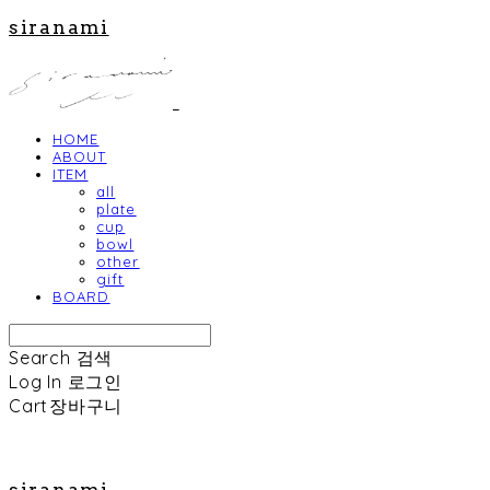
siranami
HOME
ABOUT
ITEM
all
plate
cup
bowl
other
gift
BOARD
Search
검색
Log In
로그인
Cart
장바구니
siranami