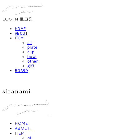
LOG IN
로그인
HOME
ABOUT
ITEM
all
plate
cup
bowl
other
gift
BOARD
siranami
HOME
ABOUT
ITEM
all