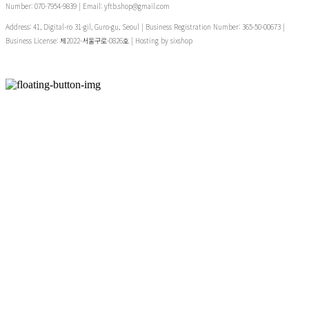
Number: 070-7954-9839 | Email: yftb.shop@gmail.com
Address: 41, Digital-ro 31-gil, Guro-gu, Seoul | Business Registration Number:
365-50-00673
|
Business License:
제2022-서울구로-0826호
| Hosting by sixshop