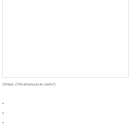
(https://mishiosuzuki.com/)
•
•
•