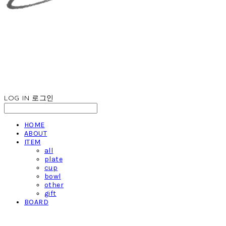
LOG IN
로그인
HOME
ABOUT
ITEM
all
plate
cup
bowl
other
gift
BOARD