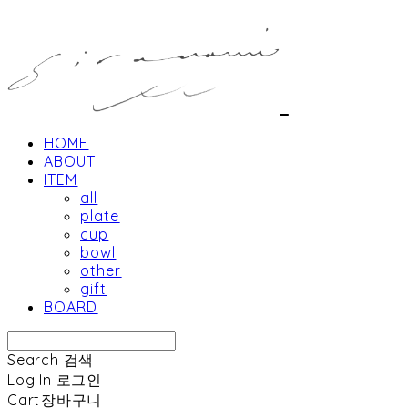
HOME
ABOUT
ITEM
all
plate
cup
bowl
other
gift
BOARD
Search
검색
Log In
로그인
Cart
장바구니