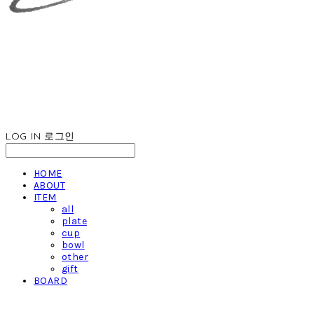
LOG IN
로그인
HOME
ABOUT
ITEM
all
plate
cup
bowl
other
gift
BOARD