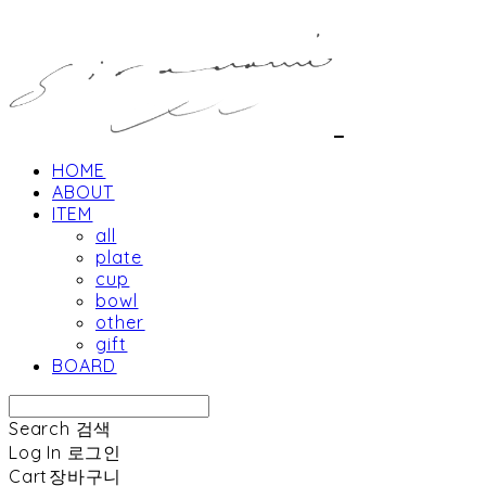
HOME
ABOUT
ITEM
all
plate
cup
bowl
other
gift
BOARD
Search
검색
Log In
로그인
Cart
장바구니