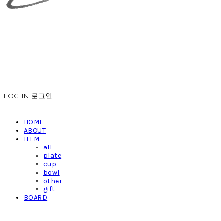
LOG IN
로그인
HOME
ABOUT
ITEM
all
plate
cup
bowl
other
gift
BOARD