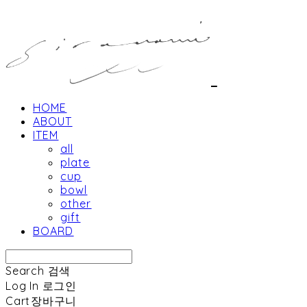
HOME
ABOUT
ITEM
all
plate
cup
bowl
other
gift
BOARD
Search
검색
Log In
로그인
Cart
장바구니