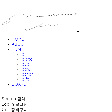
HOME
ABOUT
ITEM
all
plate
cup
bowl
other
gift
BOARD
Search
검색
Log In
로그인
Cart
장바구니