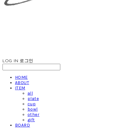
LOG IN
로그인
HOME
ABOUT
ITEM
all
plate
cup
bowl
other
gift
BOARD