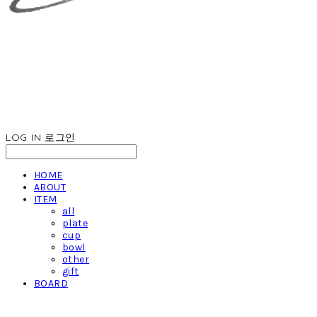
LOG IN
로그인
HOME
ABOUT
ITEM
all
plate
cup
bowl
other
gift
BOARD