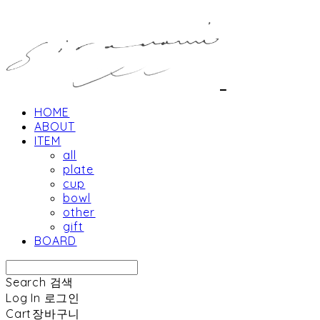
HOME
ABOUT
ITEM
all
plate
cup
bowl
other
gift
BOARD
Search
검색
Log In
로그인
Cart
장바구니